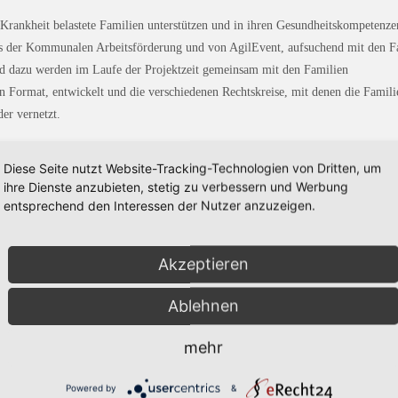
rankheit belastete Familien unterstützen und in ihren Gesundheitskompetenze
ches der Kommunalen Arbeitsförderung und von AgilEvent, aufsuchend mit den F
nd dazu werden im Laufe der Projektzeit gemeinsam mit den Familien
n Format, entwickelt und die verschiedenen Rechtskreise, mit denen die Famili
er vernetzt.
"Reha Pro" finanziert. Dabei werden über mehrere Jahre hinweg deutschland
Diese Seite nutzt Website-Tracking-Technologien von Dritten, um
iel ist es, durch die Erprobung von innovativen Leistungen und organisatorisc
ihre Dienste anzubieten, stetig zu verbessern und Werbung
eit von Menschen mit gesundheitlichen Beeinträchtigungen noch besser erhal
entsprechend den Interessen der Nutzer anzuzeigen.
r Akteurinnen und Akteure im Bereich der medizinischen und beruflichen
Erwerbsminderungsrente und die Eingliederungshilfe bzw. Sozialhilfe nachhalti
Akzeptieren
Ablehnen
mehr
Powered by
&