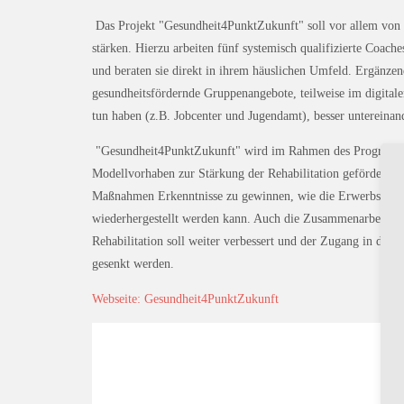
Das Projekt "Gesundheit4PunktZukunft" soll vor allem von K
stärken. Hierzu arbeiten fünf systemisch qualifizierte Coa
und beraten sie direkt in ihrem häuslichen Umfeld. Ergänze
gesundheitsfördernde Gruppenangebote, teilweise im digitale
tun haben (z.B. Jobcenter und Jugendamt), besser untereinand
"Gesundheit4PunktZukunft" wird im Rahmen des Programms 
Modellvorhaben zur Stärkung der Rehabilitation gefördert. Z
Maßnahmen Erkenntnisse zu gewinnen, wie die Erwerbsfähigk
wiederhergestellt werden kann. Auch die Zusammenarbeit de
Rehabilitation soll weiter verbessert und der Zugang in die 
gesenkt werden.
Webseite: Gesundheit4PunktZukunft