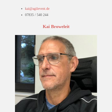
kai@agilevent.de
07835 / 540 244
Kai Broweleit