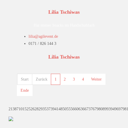
Lilia Tschiwas
Hat immer Snacks im Handschuhfach
lilia@agilevent.de
0171 / 826 144 3
Lilia Tschiwas
Start
Zurück
1
2
3
4
Weiter
Ende
2
1
3
8
7
10
15
25
26
28
29
35
37
39
41
48
50
55
56
60
63
66
73
76
79
80
89
93
94
96
97
98