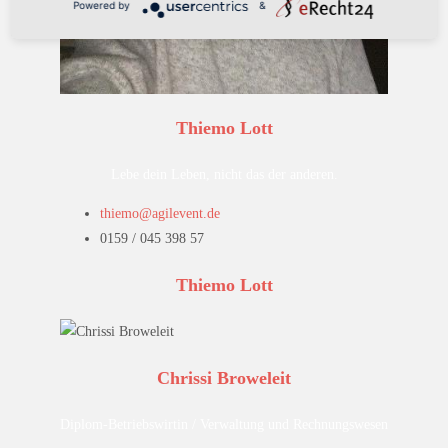
Powered by
&
Thiemo Lott
Lebe dein Leben, nicht das der anderen.
thiemo@agilevent.de
0159 / 045 398 57
Thiemo Lott
Chrissi Broweleit
Diplom-Betriebswirtin / Verwaltung und Rechnungswesen