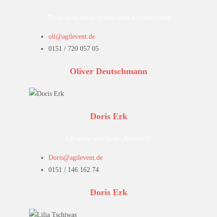
There is no better system than a soundsystem
oli@agilevent.de
0151 / 720 057 05
Oliver Deutschmann
Doris Erk
Ich suche und finde „Schätze“!
Doris@agilevent.de
0151 / 146 162 74
Doris Erk