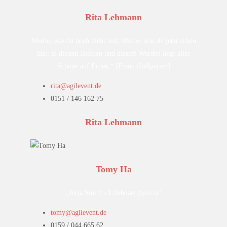
Rita Lehmann
Werde, was du noch nicht bist, Bleibe, was du jetzt schon
bist; in diesem Bleiben und diesem Werden liegt alles
Schöne auf Erden.“ [Franz Grillparzer]
rita@agilevent.de
0151 / 146 162 75
Rita Lehmann
Tomy Ha
„Jorja Smith - Lifeboats (lyrics)“
tomy@agilevent.de
0159 / 044 665 62