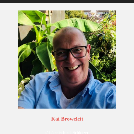
Kai Broweleit
s' Läbe isch kei Schlotzer